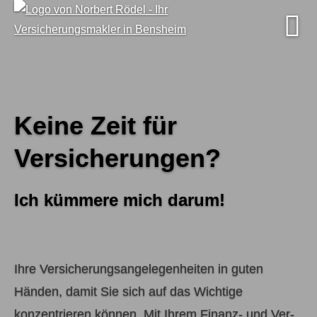
Keine Zeit für
Keine Zeit für
Versicherungen?
Versicherungen?
Ich kümmere mich darum!
Ich kümmere mich darum!
Ihre Versicherungsangelegenheiten in guten
Händen, damit Sie sich auf das Wichtige
konzentrieren können. Mit Ihrem Finanz- und Ver­