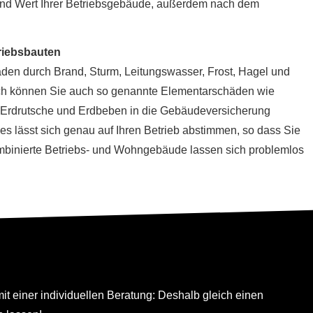
rt und Wert Ihrer Betriebsgebäude, außerdem nach dem
riebsbauten
häden durch Brand, Sturm, Leitungswasser, Frost, Hagel und
nsch können Sie auch so genannte Elementarschäden wie
utsche und Erdbeben in die Ge­bäude­ver­si­che­rung
s lässt sich genau auf Ihren Betrieb abstimmen, so dass Sie
kombinierte Betriebs- und Wohngebäude lassen sich problemlos
r vereinbaren
t einer individuellen Beratung: Deshalb gleich einen