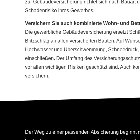
zur Ge­bäude­ver­si­che­rung richtet sich nach Baua
Schadenrisiko Ihres Gewerbes.
Versichern Sie auch kombinierte Wohn- und Bet
Die gewerbliche Ge­bäude­ver­si­che­rung ersetzt Sc
Blitzschlag an allen versicherten Bauten. Auf Wu
Hochwasser und Überschwemmung, Schneedruck, Erdr
einschließen. Der Umfang des Versicherungsschutze
vor allen wichtigen Risiken geschützt sind. Auch 
ver­sichern.
Jetzt Termin mit mi
Der Weg zu einer passenden Absicherung beginnt mi