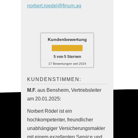
norbert.roedel@finum.ag
Kundenbewertung
5
von
5
Sternen
17
Bewertungen seit 2024
KUNDENSTIMMEN:
M.F.
aus Bensheim
, Vertriebsleiter
am 20.01.2025:
Norbert Rödel ist ein
hochkompetenter, freundlicher
unabhängiger Ver­sicherungs­makler
mit einem exzellenten Service und