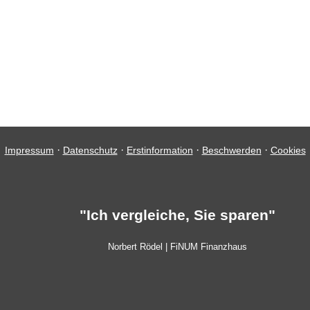
·
·
·
·
Impressum
Datenschutz
Erstinformation
Beschwerden
Cookies
"Ich vergleiche, Sie sparen"
Norbert Rödel | FiNUM Finanzhaus