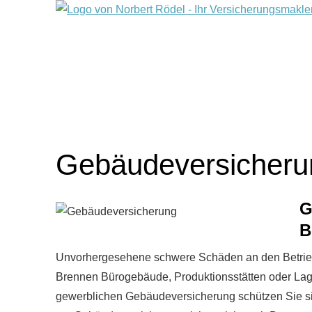
Ge­bäude­ver­si­che­r
G
B
Unvorhergesehene schwere Schäden an den Betrieb
Brennen Bürogebäude, Produktionsstätten oder Lagerh
gewerblichen Ge­bäude­ver­si­che­rung schützen Si