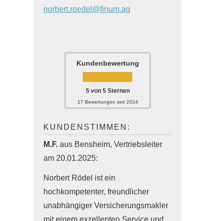
norbert.roedel@finum.ag
Kundenbewertung
5
von
5
Sternen
17
Bewertungen seit 2024
KUNDENSTIMMEN:
M.F.
aus Bensheim
, Vertriebsleiter
am 20.01.2025:
Norbert Rödel ist ein
hochkompetenter, freundlicher
unabhängiger Ver­sicherungs­makler
mit einem exzellenten Service und