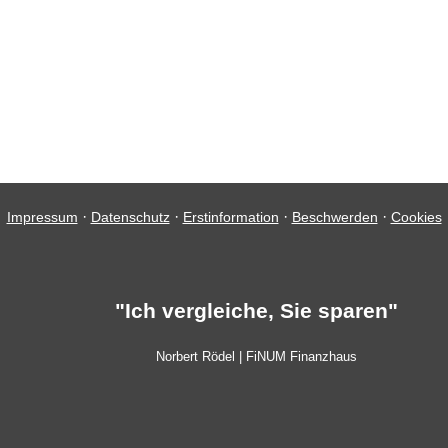
·
·
·
·
Impressum
Datenschutz
Erstinformation
Beschwerden
Cookies
"Ich vergleiche, Sie sparen"
Norbert Rödel | FiNUM Finanzhaus